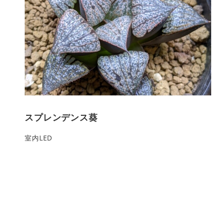
スプレンデンス葵
室内LED
投
稿