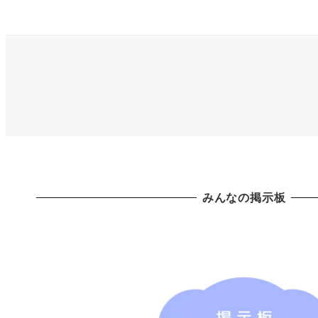
の
ペ
ー
ジ
送
り
みんなの掲示板