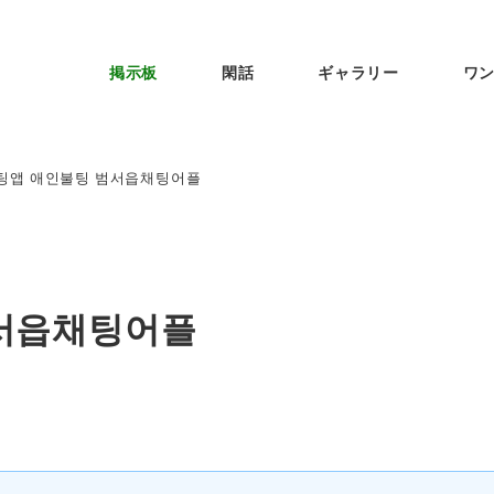
掲示板
閑話
ギャラリー
ワ
팅앱 애인불팅 범서읍채팅어플
서읍채팅어플