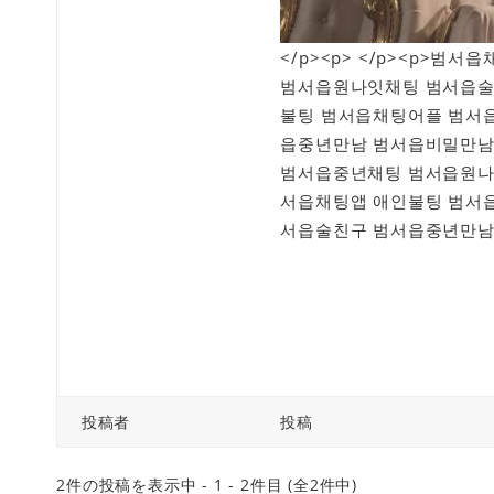
</p><p> </p><p>
범서읍원나잇채팅 범서읍술
불팅 범서읍채팅어플 범서
읍중년만남 범서읍비밀만남
범서읍중년채팅 범서읍원나
서읍채팅앱 애인불팅 범서
서읍술친구 범서읍중년만남 
投稿者
投稿
2件の投稿を表示中 - 1 - 2件目 (全2件中)