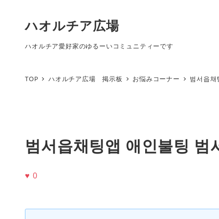
ハオルチア広場
ハオルチア愛好家のゆるーいコミュニティーです
TOP
ハオルチア広場 掲示板
お悩みコーナー
범서읍채
범서읍채팅앱 애인불팅 범
♥
0