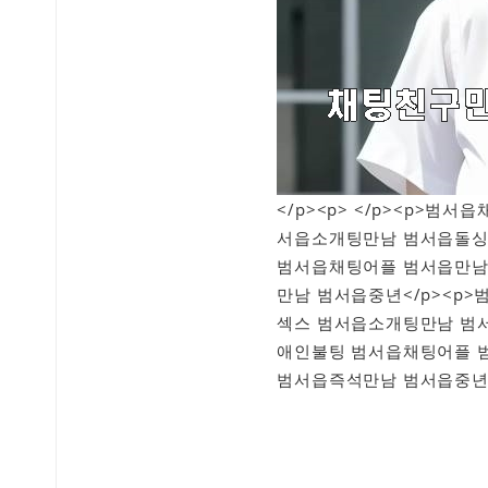
</p><p> </p><p>
서읍소개팅만남 범서읍돌싱
범서읍채팅어플 범서읍만남
만남 범서읍중년</p><p
섹스 범서읍소개팅만남 범
애인불팅 범서읍채팅어플 
범서읍즉석만남 범서읍중년<