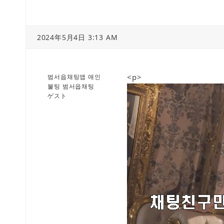
2024年5月4日 3:13 AM
<p>
범서읍채팅앱 애인
불팅 범서읍채팅
ゲスト