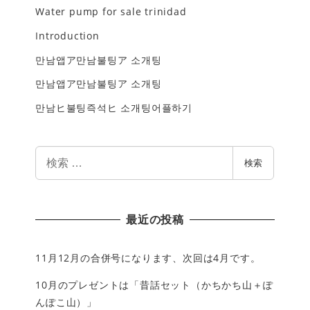
Water pump for sale trinidad
Introduction
만남앱ア만남불팅ア 소개팅
만남앱ア만남불팅ア 소개팅
만남ヒ불팅즉석ヒ 소개팅어플하기
検
検索
索
最近の投稿
11月12月の合併号になります、次回は4月です。
10月のプレゼントは「昔話セット（かちかち山＋ぽ
んぽこ山）」