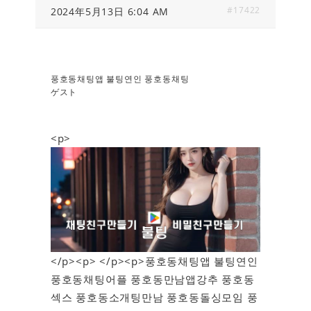
#17422
2024年5月13日 6:04 AM
풍호동채팅앱 불팅연인 풍호동채팅
ゲスト
<p>
</p><p> </p><p>풍호동채팅앱 불팅연인
풍호동채팅어플 풍호동만남앱강추 풍호동
섹스 풍호동소개팅만남 풍호동돌싱모임 풍