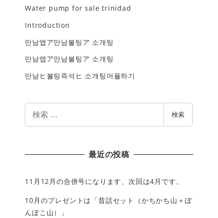
Water pump for sale trinidad
Introduction
만남앱ア만남불팅ア 소개팅
만남앱ア만남불팅ア 소개팅
만남ヒ불팅즉석ヒ 소개팅어플하기
検
検索
索
最近の投稿
11月12月の合併号になります、次回は4月です。
10月のプレゼントは「昔話セット（かちかち山＋ぽ
んぽこ山）」